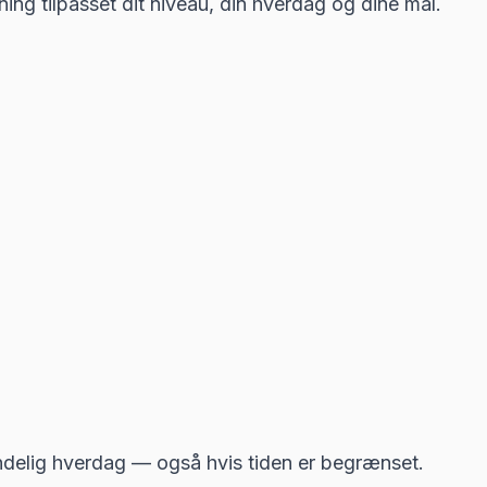
ing tilpasset dit niveau, din hverdag og dine mål.
ndelig hverdag — også hvis tiden er begrænset.