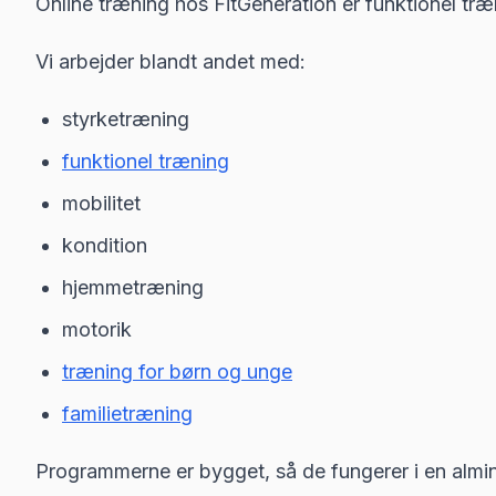
Online træning hos FitGeneration er funktionel træn
Vi arbejder blandt andet med:
styrketræning
funktionel træning
mobilitet
kondition
hjemmetræning
motorik
træning for børn og unge
familietræning
Programmerne er bygget, så de fungerer i en almi