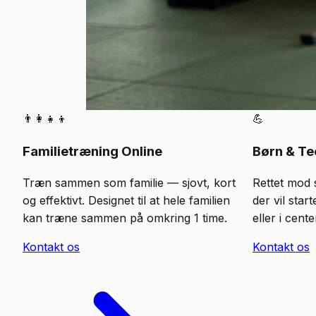
👨‍👩‍👧‍👦
💪
Familietræning Online
Børn & T
Træn sammen som familie — sjovt, kort
Rettet mod 
og effektivt. Designet til at hele familien
der vil sta
kan træne sammen på omkring 1 time.
eller i cente
Kontakt os
Kontakt os