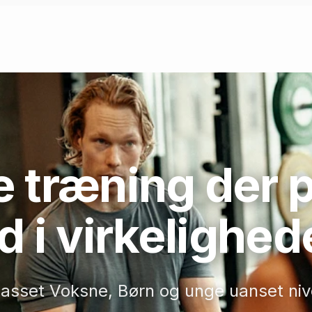
e træning der 
d i virkelighe
passet Voksne, Børn og unge uanset ni