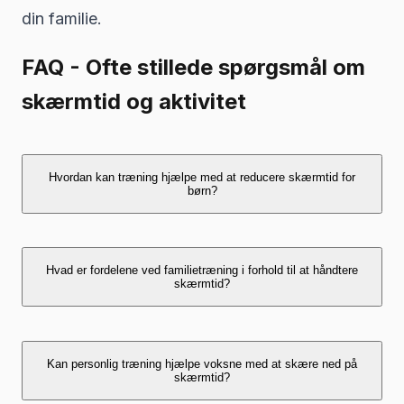
din familie.
FAQ - Ofte stillede spørgsmål om
skærmtid og aktivitet
Hvordan kan træning hjælpe med at reducere skærmtid for
børn?
Træning giver børn et aktivt og engagerende
Hvad er fordelene ved familietræning i forhold til at håndtere
alternativ til digitale skærme. Hos FitGeneration
skærmtid?
skaber vi et sjovt og motiverende miljø, hvor børn
kan brænde energi af, lære nye færdigheder og
bygge relationer. Dette fylder fritiden med
Familietræning hos FitGeneration forvandler passiv
Kan personlig træning hjælpe voksne med at skære ned på
meningsfulde aktiviteter, der naturligt mindsker
skærmtid til kvalitetstid i bevægelse. Når hele
skærmtid?
lysten til overdreven skærmtid.
familien træner sammen, skabes der fælles