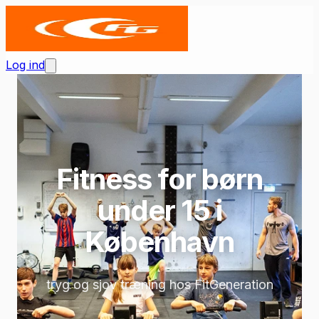
Log ind
Fitness for børn
under 15 i
København
tryg og sjov træning hos FitGeneration