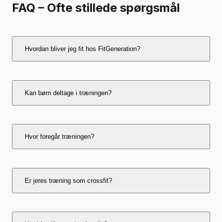
FAQ – Ofte stillede spørgsmål
Hvordan bliver jeg fit hos FitGeneration?
Gennem funktionel træning, fællesskab og
Kan børn deltage i træningen?
tilpassede forløb for både børn og voksne.
Ja, vi tilbyder træning for børn og fitness for børn
Hvor foregår træningen?
under 15 i trygge rammer.
Vi tilbyder træning på Østerbro, Vesterbro,
Er jeres træning som crossfit?
Nørrebro, Vanløse, Gentofte og Amager på
Portugalsgade 13.
Ja, vi bruger elementer fra crossfit i København,