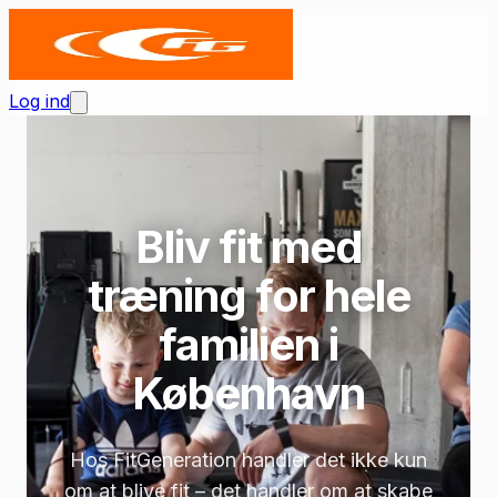
Log ind
Bliv fit med
træning for hele
familien i
København
Hos FitGeneration handler det ikke kun
om at blive fit – det handler om at skabe