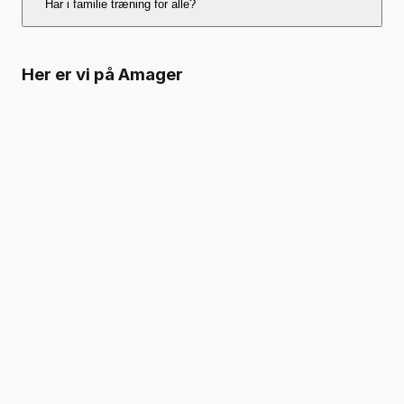
Har i familie træning for alle?
men tilpasser det til alle niveauer.
Ja, vores familie træning passer til alle uanset
Her er vi på Amager
niveau.