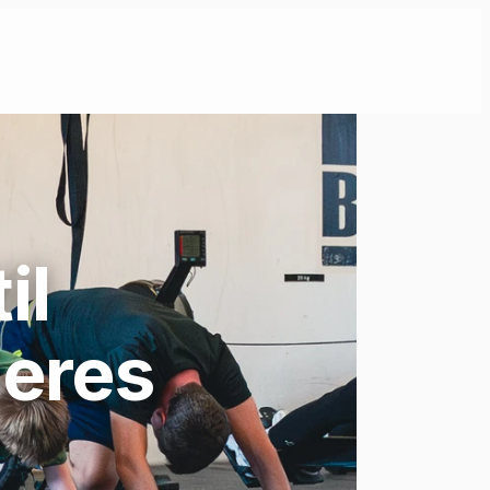
il
deres