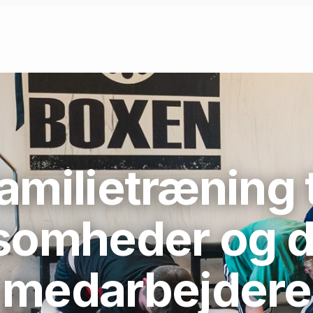
amilietræning t
somheder og 
medarbejdere