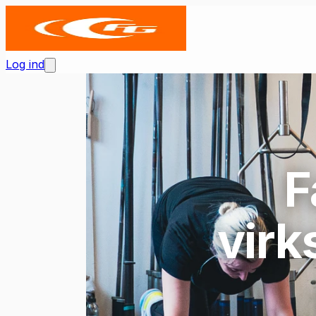
Log ind
F
virk