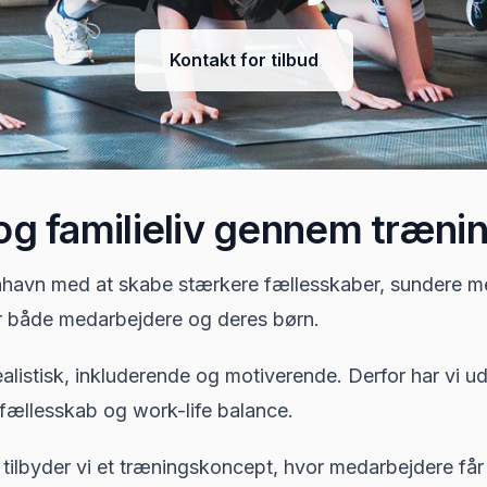
Kontakt for tilbud
 og familieliv gennem træni
nhavn med at skabe stærkere fællesskaber, sundere me
r både medarbejdere og deres børn.
ealistisk, inkluderende og motiverende. Derfor har vi u
 fællesskab og work-life balance.
ng tilbyder vi et træningskoncept, hvor medarbejdere 