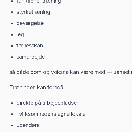
funktionel træning
styrketræning
bevægelse
leg
fællesskab
samarbejde
så både børn og voksne kan være med — uanset n
Træningen kan foregå:
direkte på arbejdspladsen
i virksomhedens egne lokaler
udendørs