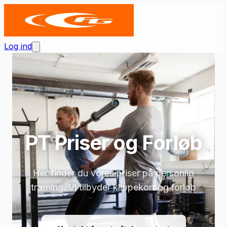
Log ind
PT Priser og Forløb
Her finder du vores priser på personlig
træning. Vi tilbyder klippekort og forløb