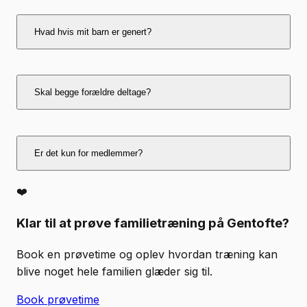
Ja
Hvad hvis mit barn er genert?
Trænerne hjælper alle godt i gang.
Skal begge forældre deltage?
Nej, det er helt op til jer.
Er det kun for medlemmer?
❤️
Nej, nye familier kan altid prøve en time først.
Klar til at prøve familietræning på Gentofte?
Book en prøvetime og oplev hvordan træning kan
blive noget hele familien glæder sig til.
Book prøvetime