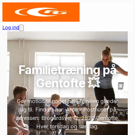
Log ind
Familietræning på
Gentofte 💥
Gør motion til noget hele familien glæder
sig til. Find os her: Arca - Posthuset på
adressen: Brogårdsvej 12, 2820 Gentofte.
Hver torsdag og søndag.