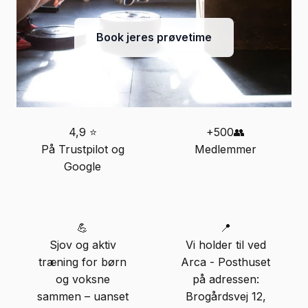
Book jeres prøvetime
4,9 ⭐
+500👥
På Trustpilot og
Medlemmer
Google
💪
📍
Sjov og aktiv
Vi holder til ved
træning for børn
Arca - Posthuset
og voksne
på adressen:
sammen – uanset
Brogårdsvej 12,