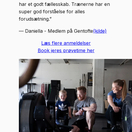
har et godt fællesskab. Trænerne har en
super god forståelse for alles
forudsætning.
”
—
Daniella - Medlem på Gentofte
(kilde)
Læs flere anmeldelser
Book jeres prøvetime her